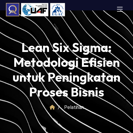
Lean Six Sigma:
Metodologi Efisien
untuk Peningkatan
Proses Bisnis
Pelatihan