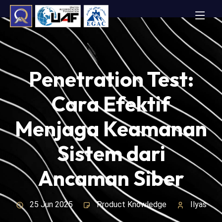
Penetration Test:
Cara Efektif
Menjaga Keamanan
Sistem dari
Ancaman Siber
25 Jun 2025
Product Knowledge
Ilyas